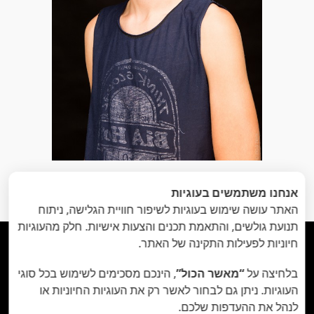
הקודם
: מתחת
הבא
: רותם
»
«
אנחנו משתמשים בעוגיות
למים
האתר עושה שימוש בעוגיות לשיפור חוויית הגלישה, ניתוח
תנועת גולשים, והתאמת תכנים והצעות אישיות. חלק מהעוגיות
חיוניות לפעילות התקינה של האתר.





בלחיצה על
“מאשר הכול”
, הינכם מסכימים לשימוש בכל סוגי
העוגיות. ניתן גם לבחור לאשר רק את העוגיות החיוניות או
© כל הזכויות שמורות , אין להשתמש בתמונות ללא אישור
לנהל את ההעדפות שלכם.
בכתב
מנעה זני