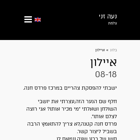
נעה זני
צלמת
בלוג
»
איילון
איילון
08-18
ישבתי להפסקת צהריים במרכז פרדס חנה.
חלף שם הנער הזה,עצרתי את יושבי
השולחן ושאלתי ״מי מכיר אותו? אני רוצה
לצלם אותו״.
פרדס חנה קטנה,לא צריך להתאמץ הרבה
בשביל ליצור קשר.
סשן של רבע שעה,ונמאס לו.