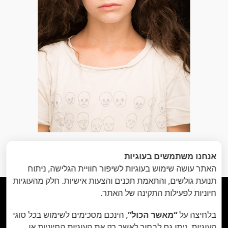
הקודם
: רותם
הבא
: אישה תחת
«
אנחנו משתמשים בעוגיות
השפעה
»
האתר עושה שימוש בעוגיות לשיפור חוויית הגלישה, ניתוח
תנועת גולשים, והתאמת תכנים והצעות אישיות. חלק מהעוגיות
חיוניות לפעילות התקינה של האתר.





בלחיצה על
“מאשר הכול”
, הינכם מסכימים לשימוש בכל סוגי
העוגיות. ניתן גם לבחור לאשר רק את העוגיות החיוניות או