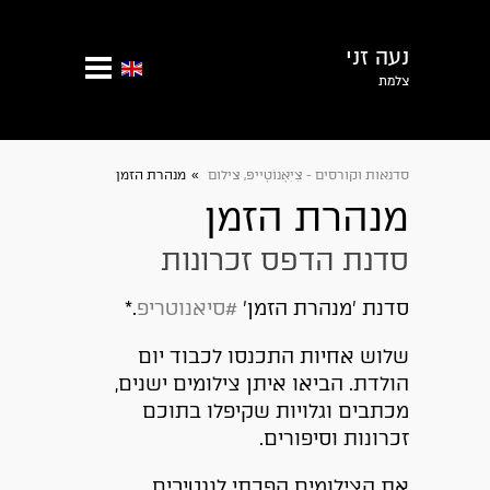
נעה זני
צלמת
סדנאות וקורסים - צִיִאָנוֹטָייפּ, צילום
»
מנהרת הזמן
מנהרת הזמן
סדנת הדפס זכרונות
סדנת ׳מנהרת הזמן׳
#סיאנוטריפ
.*
שלוש אחיות התכנסו לכבוד יום
הולדת. הביאו איתן צילומים ישנים,
מכתבים וגלויות שקיפלו בתוכם
זכרונות וסיפורים.
את הצילומים הפכתי לנגטיבים,