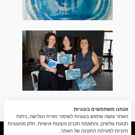
הקודם
: פרידה
הבא
: אני מאחל-ת
«
אנחנו משתמשים בעוגיות
בכחול ולבן
לעצמי
»
האתר עושה שימוש בעוגיות לשיפור חוויית הגלישה, ניתוח
תנועת גולשים, והתאמת תכנים והצעות אישיות. חלק מהעוגיות
חיוניות לפעילות התקינה של האתר.




